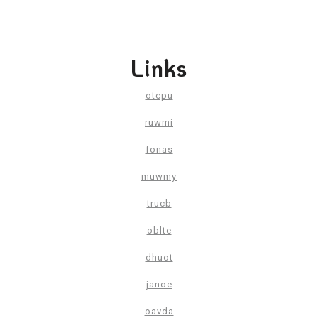
Links
otcpu
ruwmi
fonas
muwmy
trucb
oblte
dhuot
janoe
oavda