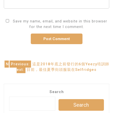
Save my name, email, and website in this browser
for the next time I comment.
Post
N
Previous:
這是2018年底之前發行的6個Yeezy培訓師
ext:
目前，最佳夏季街頭服裝在Selfridges
navigation
Search
Search