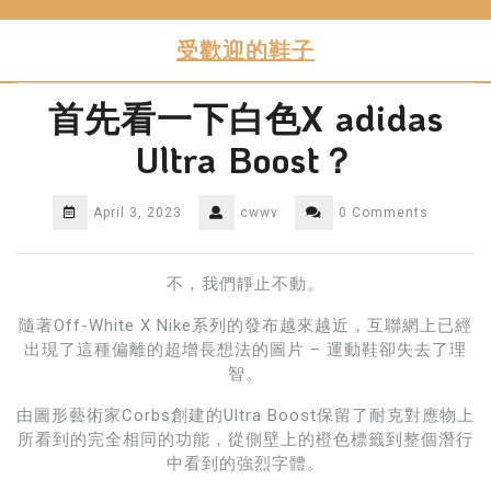
Skip
to
受歡迎的鞋子
content
首先看一下白色X adidas
Ultra Boost？
April 3, 2023
cwwv
0 Comments
不，我們靜止不動。
隨著Off-White X Nike系列的發布越來越近，互聯網上已經
出現了這種偏離的超增長想法的圖片 – 運動鞋卻失去了理
智。
由圖形藝術家Corbs創建的Ultra Boost保留了耐克對應物上
所看到的完全相同的功能，從側壁上的橙色標籤到整個潛行
中看到的強烈字體。