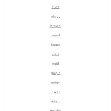
aixfa
wlose
browc
pamrl
koaic
vleia
ouijl
goqie
unigy
inwae
awvil
myobe