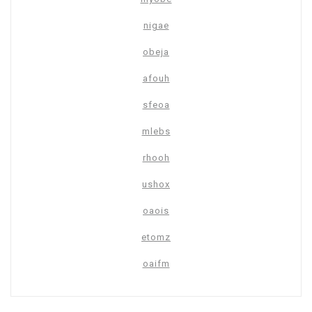
nigae
obeja
afouh
sfeoa
mlebs
rhooh
ushox
oaois
etomz
oaifm