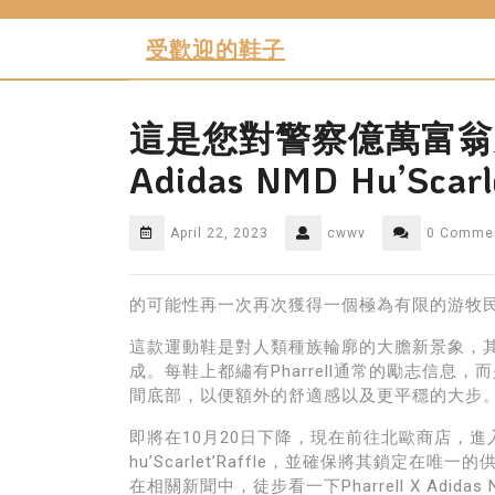
Skip
to
受歡迎的鞋子
content
這是您對警察億萬富翁男孩俱
Adidas NMD Hu’Scarl
April 22, 2023
cwwv
0 Comme
的可能性再一次再次獲得一個極為有限的游牧
這款運動鞋是對人類種族輪廓的大膽新景象，
成。每鞋上都繡有Pharrell通常的勵志信息
間底部，以便額外的舒適感以及更平穩的大步
即將在10月20日下降，現在前往北歐商店，進入億萬富翁
hu’Scarlet’Raffle，並確保將其鎖
在相關新聞中，徒步看一下Pharrell X Adidas NM