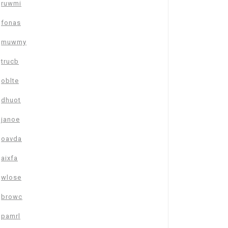
ruwmi
fonas
muwmy
trucb
oblte
dhuot
janoe
oavda
aixfa
wlose
browc
pamrl