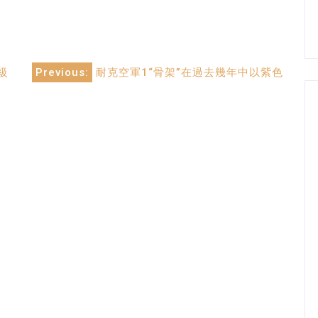
量級
Previous:
耐克空軍1“骨架”在過去幾年中以紫色