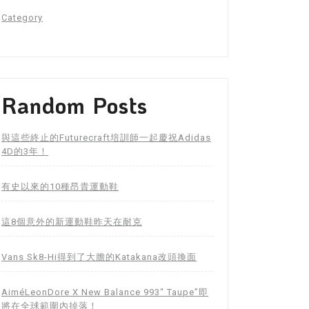
Category
Random Posts
與這些終止的Futurecraft培訓師一起慶祝Adidas
4D的3年！
有史以來的10種昂貴運動鞋
這8個意外的新運動鞋昨天在耐克
Vans Sk8-Hi得到了大膽的Katakana改頭換面
AiméLeonDore X New Balance 993“ Taupe”即
將在全球範圍內掉落！