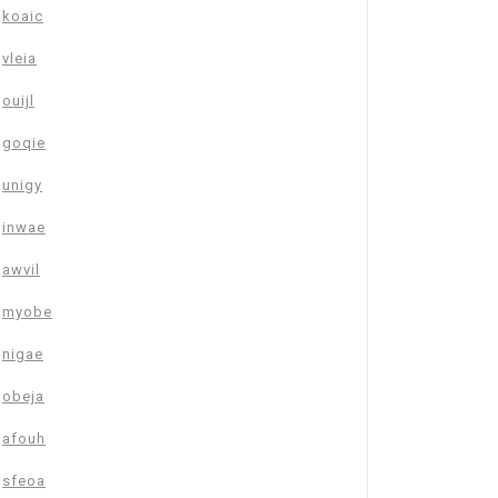
koaic
vleia
ouijl
goqie
unigy
inwae
awvil
myobe
nigae
obeja
afouh
sfeoa