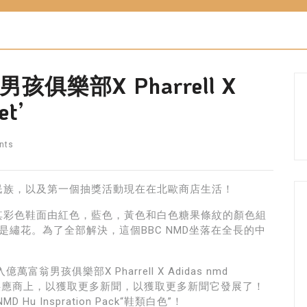
樂部X Pharrell X
et’
nts
民族，以及第一個抽獎活動現在在北歐商店生活！
其彩色鞋面由紅色，藍色，黃色和白色糖果條紋的顏色組
，而是繡花。為了全部解決，這個BBC NMD坐落在全長的中
。
男孩俱樂部X Pharrell X Adidas nmd
定在唯一的供應商上，以獲取更多新聞，以獲取更多新聞它發展了！
D Hu Inspration Pack“鞋類白色”！