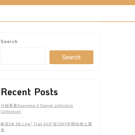
Search
Search
Recent Posts
仔細看看Supreme X Daniel Johnston
Collection
耐克SB SB Low“ Trail End”從2007年開始捲土重
來