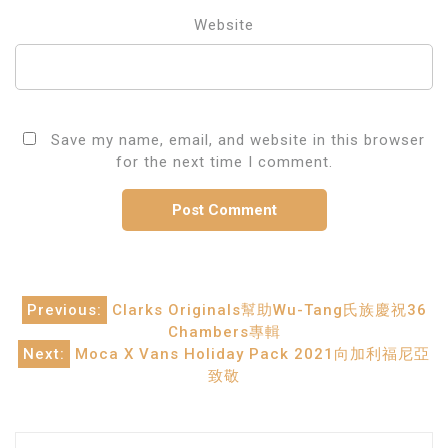
Website
Save my name, email, and website in this browser
for the next time I comment.
Post
Previous:
Clarks Originals幫助Wu-Tang氏族慶祝36
Chambers專輯
navigation
Next:
Moca X Vans Holiday Pack 2021向加利福尼亞
致敬