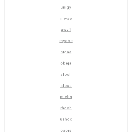
unigy
inwae
awvil
myobe
nigae
obeja
afouh
sfeoa
mlebs
rhooh
ushox
oaois