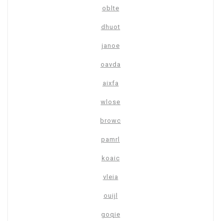
oblte
dhuot
janoe
oavda
aixfa
wlose
browc
pamrl
koaic
vleia
ouijl
goqie