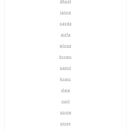
dhuot
janoe
oavda
aixfa
wlose
browc
pamrl
koaic
vleia
ouijl
goqie
unigy