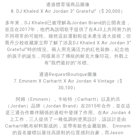
通過體育場商品圖像
8. DJ Khaled X Air Jordan 3“ Grateful”（$ 20,000）
多年來，DJ Khaled已被理解為Jordan Brand的公開表達，
並且在2017年，他們為說唱歌手提供了在AJ3上共同努力的
不同尋常的可能性。雖然這款運動鞋從未產生過大規模，但
喬丹少校收藏家立即了解了涉及DJ Khaled X Air Jordan 3“
Grateful”時的情況。兩人用充滿活力的紅色裝飾，紀念他
的孩子的誕生，同樣展示了傳統的耐克大像印花。外觀上
有“我們最好的”吊標。
通過RequestBoutique圖像
7. Eminem X Carhartt X Air Jordan 4 Vintage（$
30,100）
阿姆（Eminem），卡哈特（Carhartt）以及約旦
（Jordan）品牌（Jordan Brand）在2015年合作，並在這
是三通合作夥伴關係的過程中發揮了作用。在Air Jordan 4
上工作，三人提供了一種低調的塗黑設計，該設計是由
Carhartt帆布材料製成的，並帶有銀色金屬裝飾。 Eminem
的簽名徽標以最佳高跟鞋的位置感到自豪，而Jason