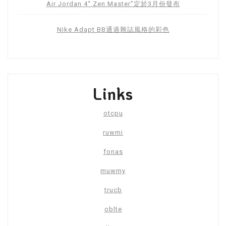
Air Jordan 4“ Zen Master”定於3月份發布
Nike Adapt BB通過雜誌風格的彩色
Links
otcpu
ruwmi
fonas
muwmy
trucb
oblte