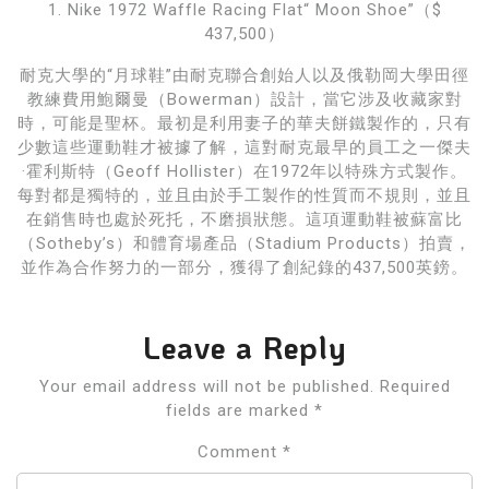
1. Nike 1972 Waffle Racing Flat“ Moon Shoe”（$
437,500）
耐克大學的“月球鞋”由耐克聯合創始人以及俄勒岡大學田徑
教練費用鮑爾曼（Bowerman）設計，當它涉及收藏家對
時，可能是聖杯。最初是利用妻子的華夫餅鐵製作的，只有
少數這些運動鞋才被據了解，這對耐克最早的員工之一傑夫
·霍利斯特（Geoff Hollister）在1972年以特殊方式製作。
每對都是獨特的，並且由於手工製作的性質而不規則，並且
在銷售時也處於死托，不磨損狀態。這項運動鞋被蘇富比
（Sotheby’s）和體育場產品（St​​adium Products）拍賣，
並作為合作努力的一部分，獲得了創紀錄的437,500英鎊。
Leave a Reply
Your email address will not be published.
Required
fields are marked
*
Comment
*