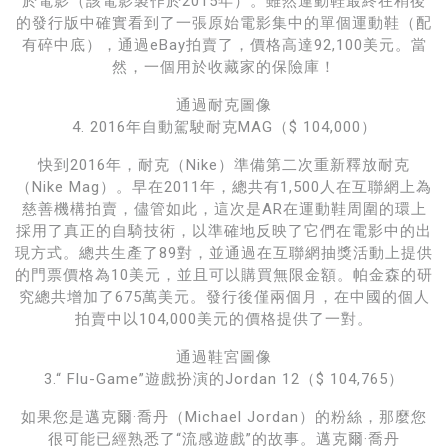
於電影（該電影製作於2015年）。雖然運動鞋最終在稍後
的發行版中確實看到了一張原始電影集中的單個運動鞋（配
有碎中底），通過eBay拍賣了，價格高達92,100美元。當
然，一個用於收藏家的保險庫！
通過耐克圖像
4. 2016年自動駕駛耐克MAG（$ 104,000）
快到2016年，耐克（Nike）準備第二次重新釋放耐克
（Nike Mag）。早在2011年，總共有1,500人在互聯網上為
慈善機構拍賣，儘管如此，這次是AR在運動鞋周圍的環上
採用了真正的自騎技術，以準確地反映了它們在電影中的出
現方式。總共生產了89對，並通過在互聯網抽獎活動上提供
的門票價格為10美元，並且可以購買無限金額。帕金森的研
究總共增加了675萬美元。發行後僅兩個月，在中國的個人
拍賣中以104,000美元的價格提供了一對。
通過鞋宮圖像
3.“ Flu-Game”遊戲扮演的Jordan 12（$ 104,765）
如果您是邁克爾·喬丹（Michael Jordan）的粉絲，那麼您
很可能已經熟悉了“流感遊戲”的故事。邁克爾·喬丹