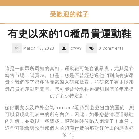
Skip
to
受歡迎的鞋子
content
有史以來的10種昂貴運動鞋
March 10, 2023
cwwv
0 Comments
這是一個眾所周知的真相，運動鞋可能會很昂貴，尤其是在
轉售市場上購買時。但是，您是否曾經想過他們到底有多昂
貴？我們花了很多時間來深入研究檔案，並研究了有史以來
最昂貴的運動鞋銷售。您可能會發現很難確切相信多年來提
供了多少特定對！
從好朋友以及戶外空氣Jordan 4發佈到遊戲扭曲的匡威，您
可以發現此列表中的所有內容，因此，如果您想清理運動鞋
的理解，並發現一些聖杯，絕對是時候陷入困境了！畢竟，
這些可能會讓您對那個人的超額付費的那對好付出的感覺好
多了。