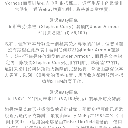
Vorhees面膜則放在左側鞋跟標籤上。這些生產中的數量非
常限制，通過eBay拍賣10對，為慈善事業拍賣。
通過eBay圖像
6.斯蒂芬·庫裡（Stephen Curry）磨損的Under Armour
6“月亮著陸”（$ 58,100）
現在，儘管它本身就是一個極其受人尊敬的品牌，但您可能
沒有期望在此列表中看到任何類型的Under Armour運動
鞋。這些不僅是任何類型的Under Armour，而且是金色指
定勇士隊後衛Stephen Curry使用的1個“月球著陸”中的1。
這對夫婦用於與休斯頓火箭隊的完整比賽，然後由該傢伙本
人簽署，以58,100美元的價格拍賣，所有收入都用於灣區機
構的STEM教育工作。
通過eBay圖像
5. 1989年的“回到未來II”（92,100美元）的單身耐克雜誌
如果您是某種形狀或類型的運動鞋頭，那麼您很可能已經聽
說過沿途的耐克雜誌。最初由Marty McFly在1989年的《回
到未來II》中使用的輪廓是由Tinker Hatfield開發的，僅用