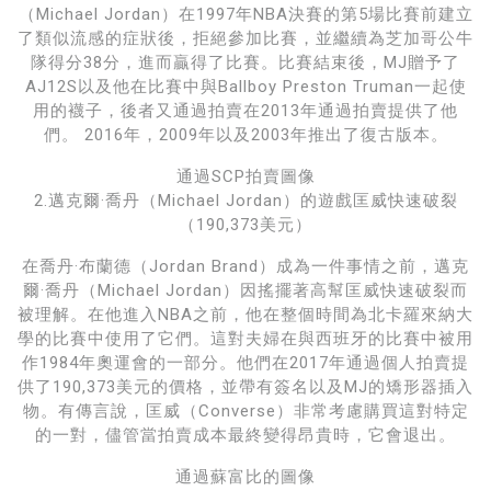
（Michael Jordan）在1997年NBA決賽的第5場比賽前建立
了類似流感的症狀後，拒絕參加比賽，並繼續為芝加哥公牛
隊得分38分，進而贏得了比賽。比賽結束後，MJ贈予了
AJ12S以及他在比賽中與Ballboy Preston Truman一起使
用的襪子，後者又通過拍賣在2013年通過拍賣提供了他
們。 2016年，2009年以及2003年推出了復古版本。
通過SCP拍賣圖像
2.邁克爾·喬丹（Michael Jordan）的遊戲匡威快速破裂
（190,373美元）
在喬丹·布蘭德（Jordan Brand）成為一件事情之前，邁克
爾·喬丹（Michael Jordan）因搖擺著高幫匡威快速破裂而
被理解。在他進入NBA之前，他在整個時間為北卡羅來納大
學的比賽中使用了它們。這對夫婦在與西班牙的比賽中被用
作1984年奧運會的一部分。他們在2017年通過個人拍賣提
供了190,373美元的價格，並帶有簽名以及MJ的矯形器插入
物。有傳言說，匡威（Converse）非常考慮購買這對特定
的一對，儘管當拍賣成本最終變得昂貴時，它會退出。
通過蘇富比的圖像