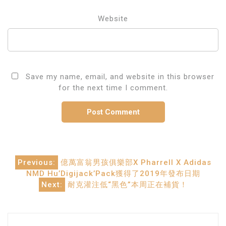
Website
Save my name, email, and website in this browser
for the next time I comment.
Post
Previous:
億萬富翁男孩俱樂部X Pharrell X Adidas
NMD Hu’Digijack’Pack獲得了2019年發布日期
navigation
Next:
耐克灌注低“黑色”本周正在補貨！