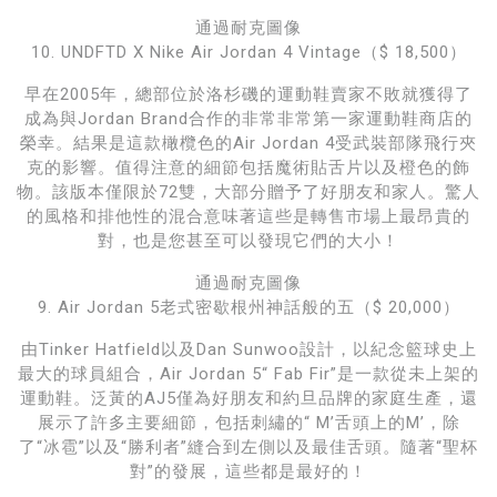
通過耐克圖像
10. UNDFTD X Nike Air Jordan 4 Vintage（$ 18,500）
早在2005年，總部位於洛杉磯的運動鞋賣家不敗就獲得了
成為與Jordan Brand合作的非常非常第一家運動鞋商店的
榮幸。結果是這款橄欖色的Air Jordan 4受武裝部隊飛行夾
克的影響。值得注意的細節包括魔術貼舌片以及橙色的飾
物。該版本僅限於72雙，大部分贈予了好朋友和家人。驚人
的風格和排他性的混合意味著這些是轉售市場上最昂貴的
對，也是您甚至可以發現它們的大小！
通過耐克圖像
9. Air Jordan 5老式密歇根州神話般的五（$ 20,000）
由Tinker Hatfield以及Dan Sunwoo設計，以紀念籃球史上
最大的球員組合，Air Jordan 5“ Fab Fir”是一款從未上架的
運動鞋。泛黃的AJ5僅為好朋友和約旦品牌的家庭生產，還
展示了許多主要細節，包括刺繡的“ M’舌頭上的M’，除
了“冰雹”以及“勝利者”縫合到左側以及最佳舌頭。隨著“聖杯
對”的發展，這些都是最好的！