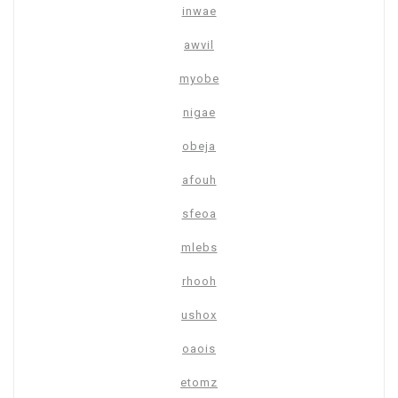
inwae
awvil
myobe
nigae
obeja
afouh
sfeoa
mlebs
rhooh
ushox
oaois
etomz